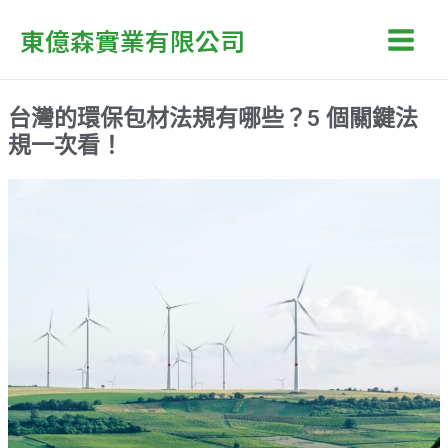
跳
Main
東億森實業有限公司
至
Men
主
要
台灣的環保包材法規有哪些？5 個關鍵法
內
規一次看！
容