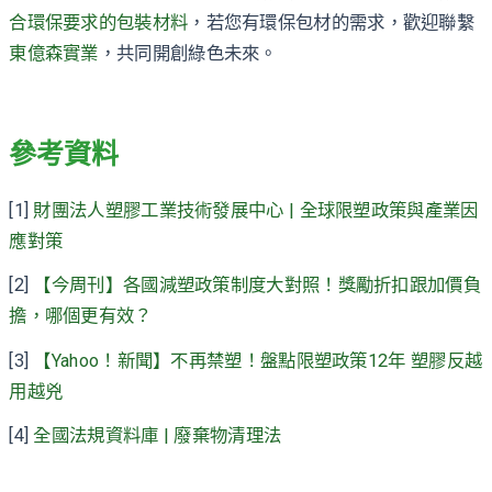
合環保要求的包裝材料
，若您有環保包材的需求，歡迎聯繫
東億森實業
，共同開創綠色未來。
參考資料
[1]
財團法人塑膠工業技術發展中心 | 全球限塑政策與產業因
應對策
[2]
【今周刊】各國減塑政策制度大對照！獎勵折扣跟加價負
擔，哪個更有效？
[3]
【Yahoo！新聞】不再禁塑！盤點限塑政策12年 塑膠反越
用越兇
[4]
全國法規資料庫 | 廢棄物清理法